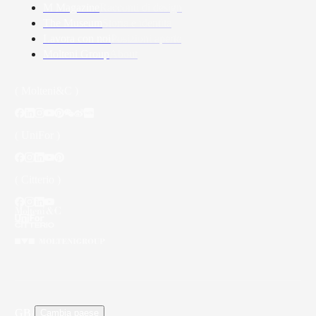
M Magazine
Racconti di design
The Museum
Storia e identità
Lavora con noi
Posizioni aperte
Molteni Group
About
( Molteni&C )
( UniFor )
( Citterio )
GB
/
Cambia paese