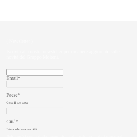
MUSEUM 2D
AN EXHIBITION CURATED BY
RON GILAD
MUSEUM 2D
AN EXHIBITION CURATED BY
RON GILAD
MUSEUM 2D
AN EXHIBITION CURATED BY
RON GILAD
( Newsletter )
Iscriviti alla nostra newsletter per rimanere aggiornato sulle
novità del Gruppo Molteni.
Email*
Paese*
Cerca il tuo paese
Città*
Prima seleziona una città
Privacy
Ai sensi della normativa sulla privacy, i dati personali