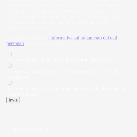
saranno trattati da Molteni&C S.p.A. in conformità alla nostra
Informativa sul trattamento dei dati personali. L'utente può
esercitare in qualsiasi momento i propri diritti e revocare gli
eventuali consensi prestati, anche inviando un'e-mail a
privacy@moltenigroup.it
Dichiaro di aver letto
l'informativa sul trattamento dei dati
personali
fornita da Molteni&C S.p.A.
Acconsento alle attività marketing di Molteni&C S.p.a *
Acconsento al trattamento dei miei dati personali per finalità di
profilazione.
Acconsento alla cessione dei miei dati personali alle società del
Gruppo Molteni.
Invia
( Connettiti e Scopri )